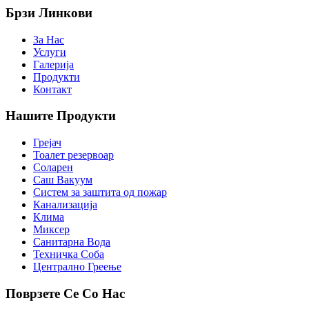
Брзи Линкови
За Нас
Услуги
Галерија
Продукти
Контакт
Нашите Продукти
Грејач
Тоалет резервоар
Соларен
Саш Вакуум
Систем за заштита од пожар
Канализација
Клима
Миксер
Санитарна Вода
Техничка Соба
Централно Греење
Поврзете Се Со Нас